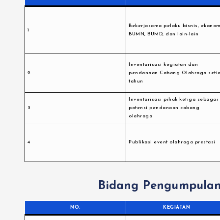
Bekerjasama pelaku bisnis, ekonom
1
BUMN, BUMD, dan lain-lain
Inventarisasi kegiatan dan
2
pendanaan Cabang Olahraga seti
tahun
Inventarisasi pihak ketiga sebagai
3
potensi pendanaan cabang
olahraga
4
Publikasi event olahraga prestasi
Bidang Pengumpulan
NO.
KEGIATAN