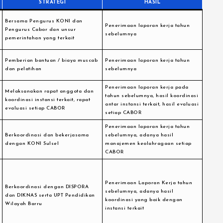
STRATEGI
HASIL
Bersama Pengurus KONI dan
Penerimaan laporan kerja tahun
Pengurus Cabor dan unsur
sebelumnya
pemerintahan yang terkait
Pemberian bantuan / biaya muscab
Penerimaan laporan kerja tahun
dan pelatihan
sebelumnya
Penerimaan laporan kerja pada
Melaksanakan rapat anggota dan
tahun sebelumnya, hasil koordinasi
koordinasi instansi terkait, rapat
antar instansi terkait, hasil evaluasi
evaluasi setiap CABOR
setiap CABOR
Penerimaan laporan kerja tahun
Berkoordinasi dan bekerjasama
sebelumnya, adanya hasil
dengan KONI Sulsel
manajemen keolahragaan setiap
CABOR
Penerimaan Laporan Kerja tahun
Berkoordinasi dengan DISPORA
sebelumnya, adanya hasil
dan DIKNAS serta UPT Pendidikan
koordinasi yang baik dengan
Wilayah Barru
instansi terkait