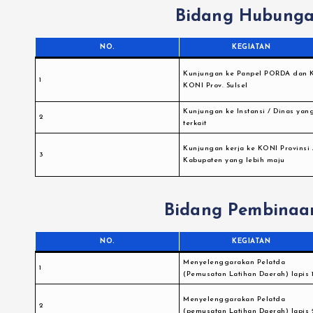
Bidang Hubung
NO.
KEGIATAN
Kunjungan ke Panpel PORDA dan 
1
KONI Prov. Sulsel
Kunjungan ke Instansi / Dinas yan
2
terkait
Kunjungan kerja ke KONI Provinsi 
3
Kabupaten yang lebih maju
Bidang Pembinaan
NO.
KEGIATAN
Menyelenggarakan Pelatda
1
(Pemusatan Latihan Daerah) lapis 
Menyelenggarakan Pelatda
2
(pemusatan Latihan Daerah) lapis 