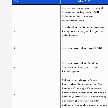
NO.
KEGIATAN
Menyusun rencana kerja, jadwal
dan kalender kegiatan KONI
1.
Kabupaten Barru secara
terpadu/bersama
Memberikan bantuan musyawarah
2.
kabupaten cabang olahraga dan
pelatihannya
3.
Menyelenggarakan rapat KONI
Menyelenggarakan Pelatihan
4.
Manajemen Keorganisasian
keolahragaan
Bekerjasama dengan Dinas
Pendidikan Kabupaten dan Dinas
Pemuda Olah raga Kabupaten
Barru dalam pembinaan olah raga
5.
pelajar (ekstrakurikuler olah raga)
dalamrangka menjaring atlit
potensial Kabupaten Barru di masa