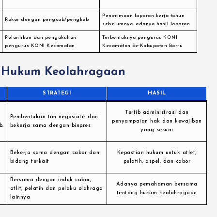
Penerimaan laporan kerja tahun
Rakor dengan pengcab/pengkab
sebelumnya, adanya hasil laporan
Pelantikan dan pengukuhan
Terbentuknya pengurus KONI
pengurus KONI Kecamatan
Kecamatan Se-Kabupaten Barru
 Hukum Keolahragaan
STRATEGI
HASIL
Tertib administrasi dan
Pembentukan tim negosiatir dan
penyampaian hak dan kewajiban
b.
bekerja sama dengan binpres
yang sesuai
Bekerja sama dengan cabor dan
Kepastian hukum untuk atlet,
bidang terkait
pelatih, aspel, dan cabor
Bersama dengan induk cabor,
Adanya pemahaman bersama
atlit, pelatih dan pelaku olahraga
tentang hukum keolahragaan
lainnya