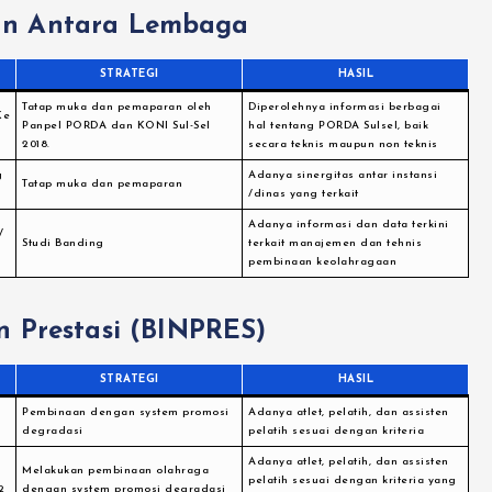
an Antara Lembaga
STRATEGI
HASIL
Tatap muka dan pemaparan oleh
Diperolehnya informasi berbagai
Ke
Panpel PORDA dan KONI Sul-Sel
hal tentang PORDA Sulsel, baik
2018.
secara teknis maupun non teknis
g
Adanya sinergitas antar instansi
Tatap muka dan pemaparan
/dinas yang terkait
Adanya informasi dan data terkini
/
Studi Banding
terkait manajemen dan tehnis
pembinaan keolahragaan
 Prestasi (BINPRES)
STRATEGI
HASIL
Pembinaan dengan system promosi
Adanya atlet, pelatih, dan assisten
1
degradasi
pelatih sesuai dengan kriteria
Adanya atlet, pelatih, dan assisten
Melakukan pembinaan olahraga
pelatih sesuai dengan kriteria yang
2
dengan system promosi degradasi