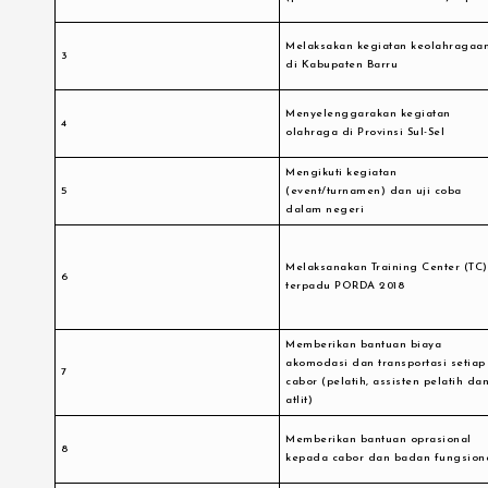
Melaksakan kegiatan keolahragaa
3
di Kabupaten Barru
Menyelenggarakan kegiatan
4
olahraga di Provinsi Sul-Sel
Mengikuti kegiatan
5
(event/turnamen) dan uji coba
dalam negeri
Melaksanakan Training Center (TC)
6
terpadu PORDA 2018
Memberikan bantuan biaya
akomodasi dan transportasi setiap
7
cabor (pelatih, assisten pelatih da
atlit)
Memberikan bantuan oprasional
8
kepada cabor dan badan fungsion