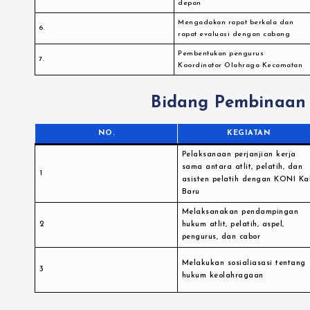
depan
Mengadakan rapat berkala dan
6.
rapat evaluasi dengan cabang
Pembentukan pengurus
7.
Koordinator Olahraga Kecamatan
Bidang Pembinaan
NO.
KEGIATAN
Pelaksanaan perjanjian kerja
sama antara atlit, pelatih, dan
1
asisten pelatih dengan KONI Ka
Baru
Melaksanakan pendampingan
2
hukum atlit, pelatih, aspel,
pengurus, dan cabor
Melakukan sosialiasasi tentang
3
hukum keolahragaan