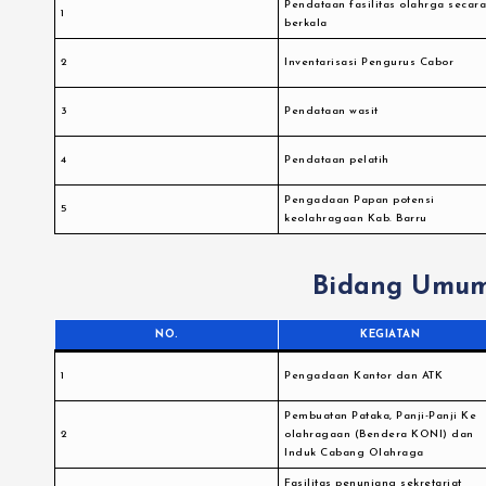
Pendataan fasilitas olahrga secar
1
berkala
2
Inventarisasi Pengurus Cabor
3
Pendataan wasit
4
Pendataan pelatih
Pengadaan Papan potensi
5
keolahragaan Kab. Barru
Bidang Umum
NO.
KEGIATAN
1
Pengadaan Kantor dan ATK
Pembuatan Pataka, Panji-Panji Ke
2
olahragaan (Bendera KONI) dan
Induk Cabang Olahraga
Fasilitas penunjang sekretariat