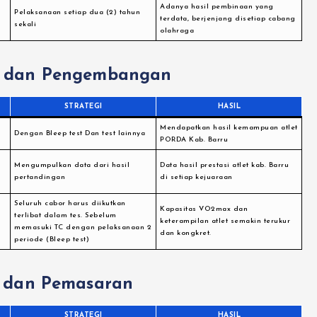
Adanya hasil pembinaan yang
Pelaksanaan setiap dua (2) tahun
terdata, berjenjang disetiap cabang
sekali
olahraga
an dan Pengembangan
STRATEGI
HASIL
Mendapatkan hasil kemampuan atlet
Dengan Bleep test Dan test lainnya
PORDA Kab. Barru
A
Mengumpulkan data dari hasil
Data hasil prestasi atlet kab. Barru
pertandingan
di setiap kejuaraan
Seluruh cabor harus diikutkan
Kapasitas VO2max dan
terlibat dalam tes. Sebelum
keterampilan atlet semakin terukur
memasuki TC dengan pelaksanaan 2
dan kongkret.
periode (Bleep test)
 dan Pemasaran
STRATEGI
HASIL