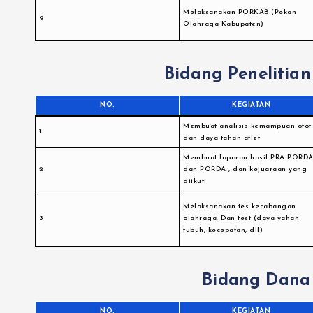
Melaksanakan PORKAB (Pekan
9
Olahraga Kabupaten)
Bidang Peneliti
NO.
KEGIATAN
Membuat analisis kemampuan otot
1
dan daya tahan atlet
Membuat laporan hasil PRA PORD
2
dan PORDA , dan kejuaraan yang
diikuti
Melaksanakan tes kecabangan
3
olahraga. Dan test (daya yahan
tubuh, kecepatan, dll)
Bidang Dana
NO.
KEGIATAN