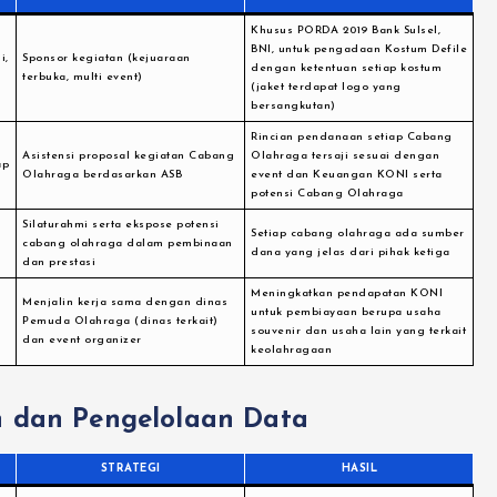
Khusus PORDA 2019 Bank Sulsel,
BNI, untuk pengadaan Kostum Defile
i,
Sponsor kegiatan (kejuaraan
dengan ketentuan setiap kostum
terbuka, multi event)
(jaket terdapat logo yang
bersangkutan)
Rincian pendanaan setiap Cabang
Asistensi proposal kegiatan Cabang
Olahraga tersaji sesuai dengan
ap
Olahraga berdasarkan ASB
event dan Keuangan KONI serta
potensi Cabang Olahraga
Silaturahmi serta ekspose potensi
Setiap cabang olahraga ada sumber
cabang olahraga dalam pembinaan
dana yang jelas dari pihak ketiga
dan prestasi
Meningkatkan pendapatan KONI
Menjalin kerja sama dengan dinas
untuk pembiayaan berupa usaha
Pemuda Olahraga (dinas terkait)
souvenir dan usaha lain yang terkait
dan event organizer
keolahragaan
 dan Pengelolaan Data
STRATEGI
HASIL