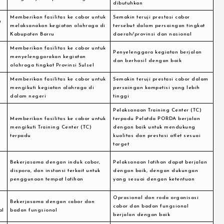
dibutuhkan
Memberikan fasilitas ke cabor untuk
Semakin teruji prestasi cabor
n
melaksanakan kegiatan olahraga di
tersebut dalam persaingan tingkat
Kabupaten Barru
daerah/provinsi dan nasional
Memberikan fasilitas ke cabor untuk
Penyelenggara kegiatan berjalan
menyelenggarakan kegiatan
dan berhasil dengan baik
olahraga tingkat Provinsi Sulsel
Memberikan fasilitas ke cabor untuk
Semakin teruji prestasi cabor dalam
mengikuti kegiatan olahraga di
persaingan kompetisi yang lebih
dalam negeri
tinggi
Pelaksanaan Training Center (TC)
Memberikan fasilitas ke cabor untuk
terpadu Pelatda PORDA berjalan
mengikuti Training Center (TC)
dengan baik untuk mendukung
terpadu
kualitas dan prestasi atlet sesuai
target
Bekerjasama dengan induk cabor,
Pelaksanaan latihan dapat berjalan
dispora, dan instansi terkait untuk
dengan baik, dengan dukungan
n
penggunaan tempat latihan
yang sesuai dengan ketentuan
Oprasional dan roda organisasi
Bekerjasama dengan cabor dan
cabor dan badan fungsional
al
badan fungsional
berjalan dengan baik