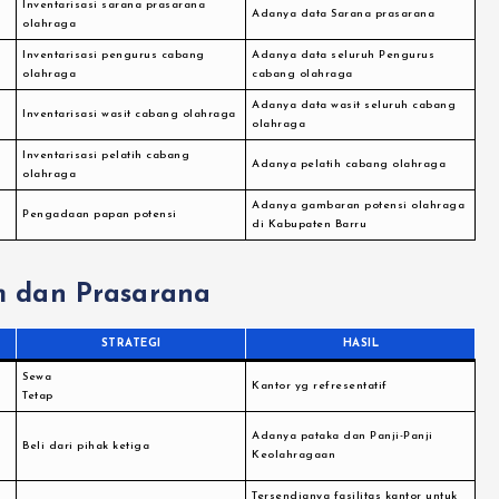
a
Inventarisasi sarana prasarana
Adanya data Sarana prasarana
olahraga
Inventarisasi pengurus cabang
Adanya data seluruh Pengurus
olahraga
cabang olahraga
Adanya data wasit seluruh cabang
Inventarisasi wasit cabang olahraga
olahraga
Inventarisasi pelatih cabang
Adanya pelatih cabang olahraga
olahraga
Adanya gambaran potensi olahraga
Pengadaan papan potensi
di Kabupaten Barru
 dan Prasarana
STRATEGI
HASIL
Sewa
Kantor yg refresentatif
Tetap
Adanya pataka dan Panji-Panji
Beli dari pihak ketiga
Keolahragaan
Tersendianya fasilitas kantor untuk