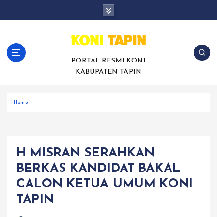
S
k
i
p
t
o
PORTAL RESMI KONI
c
KABUPATEN TAPIN
o
n
Home
t
e
n
t
H MISRAN SERAHKAN
BERKAS KANDIDAT BAKAL
CALON KETUA UMUM KONI
TAPIN