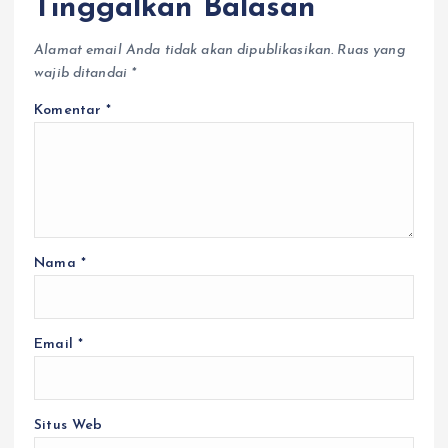
Tinggalkan Balasan
Alamat email Anda tidak akan dipublikasikan.
Ruas yang
wajib ditandai
*
Komentar
*
Nama
*
Berit
a
Vide
o
Email
*
Caba
Caba
ng
ng
Olah
Olah
raga
raga
Late
Late
st
st
Situs Web
Porp
Porp
rov
rov