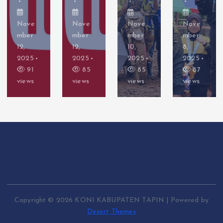
Nove
Nove
Nove
Nove
mber
mber
mber
mber
12,
10,
8,
8,
2025
2025
2025
2025
85
85
87
83
views
views
views
views
Copyright © 2026 KONI KABUPATEN TAPIN | Powered by
Desert Themes