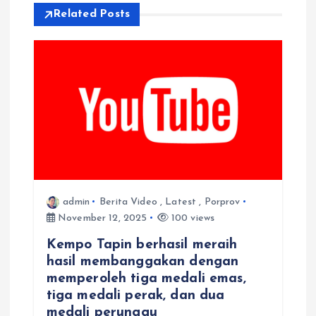
i
Related Posts
p
o
s
admin
Berita Video
,
Latest
,
Porprov
November 12, 2025
100 views
Kempo Tapin berhasil meraih
hasil membanggakan dengan
memperoleh tiga medali emas,
tiga medali perak, dan dua
medali perunggu