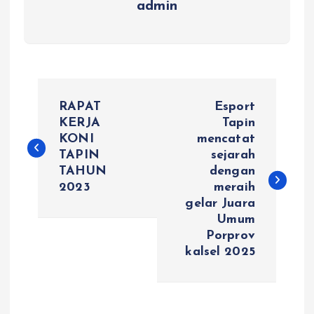
admin
N
RAPAT
Esport
a
KERJA
Tapin
KONI
mencatat
TAPIN
sejarah
v
TAHUN
dengan
2023
meraih
i
gelar Juara
Umum
g
Porprov
kalsel 2025
a
s