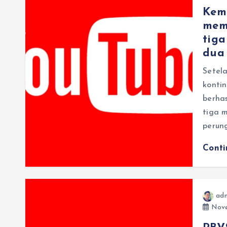
Kemp
mem
tiga
dua
Setel
konti
berha
tiga m
perun
Cont
ad
Nove