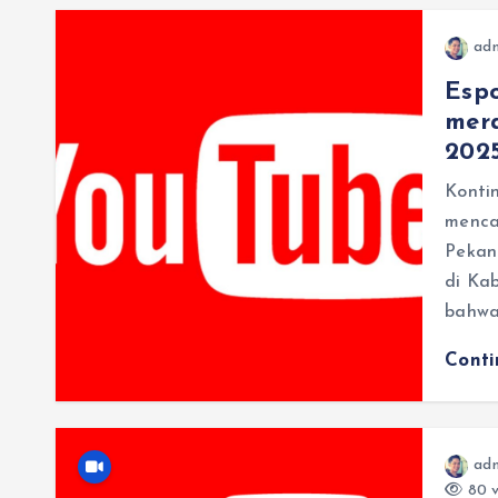
ad
Espo
mera
202
Konti
menca
Pekan
di Kab
bahw
Cont
ad
80 v