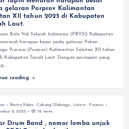
SI Tapin menaruh harapan besar
a gelaran Porprov Kalimantan
tan XII tahun 2025 di Kabupaten
ah Laut.
tuan Bola Voli Seluruh Indonesia (PBVSI) Kabupaten
 menaruh harapan besar pada gelaran Pekan
aga Provinsi (Porprov) Kalimantan Selatan XII tahun
di Kabupaten Tanah Laut. Dengan persiapan yang
ng…
inue reading
min
Berita Video
,
Cabang Olahraga
,
Latest
,
Porprov
mber 8, 2025
78 views
or Drum Band , nomor lomba unjuk