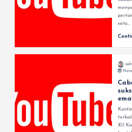
menyu
pertam
satu…
Cont
ad
Nove
Caba
suk
ema
Konti
terba
XII K