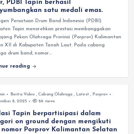
r, PDBI Tapin berhasil
yumbangkan satu medali emas.
ngen Persatuan Drum Band Indonesia (PDBI)
aten Tapin menorehkan prestasi membanggakan
ajang Pekan Olahraga Provinsi (Porprov) Kalimantan
an XII di Kabupaten Tanah Laut. Pada cabang
aga drum band, nomor…
inue reading
min
Berita Video
,
Cabang Olahraga
,
Latest
,
Porprov
mber 8, 2025
66 views
asi Tapin berpartisipasi dalam
egori on ground dengan mengikuti
 nomor Porprov Kalimantan Selatan