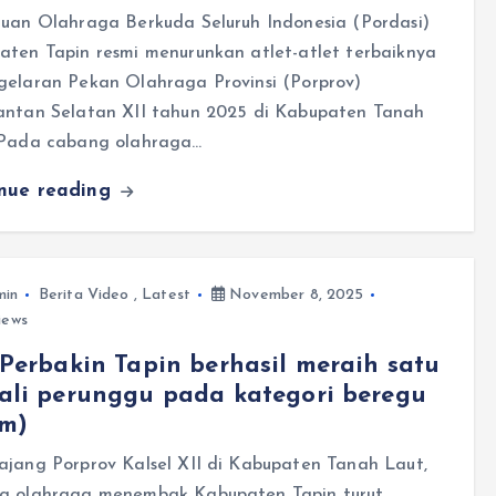
tuan Olahraga Berkuda Seluruh Indonesia (Pordasi)
aten Tapin resmi menurunkan atlet-atlet terbaiknya
gelaran Pekan Olahraga Provinsi (Porprov)
antan Selatan XII tahun 2025 di Kabupaten Tanah
 Pada cabang olahraga…
inue reading
min
Berita Video
,
Latest
November 8, 2025
iews
Perbakin Tapin berhasil meraih satu
ali perunggu pada kategori beregu
am)
ajang Porprov Kalsel XII di Kabupaten Tanah Laut,
g olahraga menembak Kabupaten Tapin turut