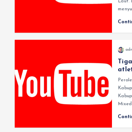
Laut. 
meny
Cont
ad
Tiga
atl
Perole
Kabup
Kabup
Mixed
Cont