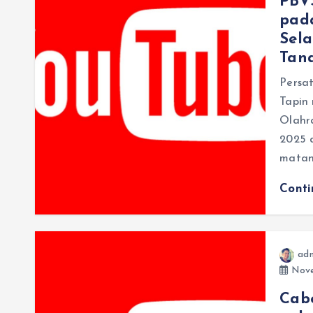
PBV
pad
Sela
Tan
Persa
Tapin
Olahr
2025 
mata
Cont
ad
Nove
Cab