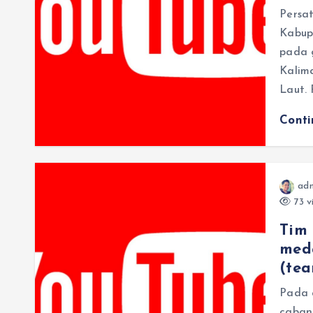
Persa
Kabup
pada 
Kalim
Laut.
Cont
ad
73 v
Tim 
med
(te
Pada 
caban