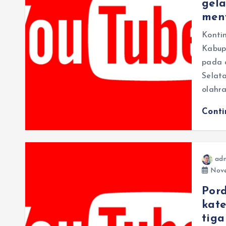
gela
men
Konti
Kabup
pada 
Selat
olahr
Cont
ad
Nove
Pord
kat
tiga