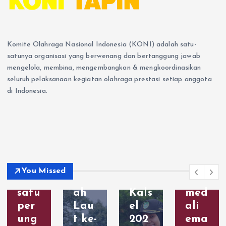
den
Med
ban
ar,
gan
ali
g
PDB
mer
Em
Dua
I
Komite Olahraga Nasional Indonesia (KONI) adalah satu-
aih
as,
Em
Tapi
satunya organisasi yang berwenang dan bertanggung jawab
emp
Per
as
n
mengelola, membina, mengembangkan & mengkoordinasikan
at
ak,
dan
ber
seluruh pelaksanaan kegiatan olahraga prestasi setiap anggota
med
dan
Sat
hasi
di Indonesia.
ali
Per
u
l
ema
ung
Per
men
s,
gu
ak
yum
satu
di
di
ban
per
Por
PO
gka
ak,
prov
RPR
n
You Missed
dan
Tan
OV
satu
satu
ah
Kals
med
per
Lau
el
ali
ung
t ke-
202
ema