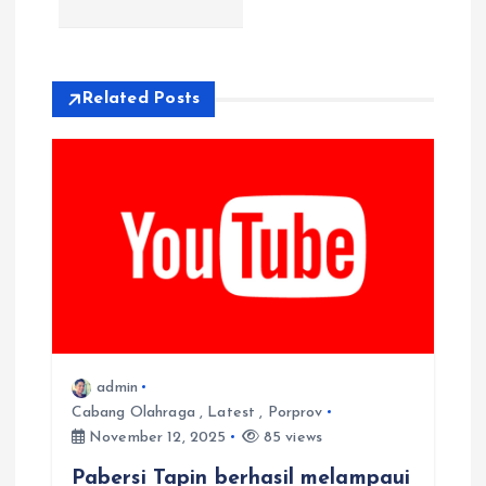
a
s
i
Related Posts
p
o
s
admin
Cabang Olahraga
,
Latest
,
Porprov
November 12, 2025
85 views
Pabersi Tapin berhasil melampaui