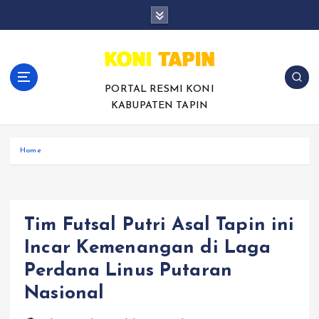
S
k
i
p
t
o
PORTAL RESMI KONI
c
KABUPATEN TAPIN
o
n
Home
t
e
n
t
Tim Futsal Putri Asal Tapin ini
Incar Kemenangan di Laga
Perdana Linus Putaran
Nasional