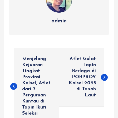
admin
N
Menjelang
Atlet Gulat
a
Kejuaran
Tapin
Tingkat
Berlaga di
Provinsi
PORPROV
v
Kalsel, Atlet
Kalsel 2025
dari 7
di Tanah
i
Perguruan
Laut
Kuntau di
g
Tapin Ikuti
Seleksi